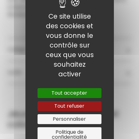
sculpture, de la peinture et du vitrail à la
Renaissance.
Ce site utilise
des cookies et
vous donne le
contrôle sur
Collège
ceux que vous
souhaitez
Lycée
activer
Tout accepter
Tout refuser
Jeux
de
manipulation
et
Personnaliser
coloriages
Politique de
confidentialité