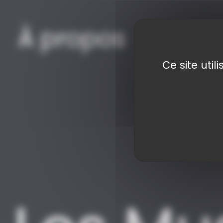
À
propos
Ce site uti