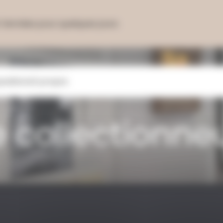
 fermées pour quelques jours.
positions
À propos
e
collectionne