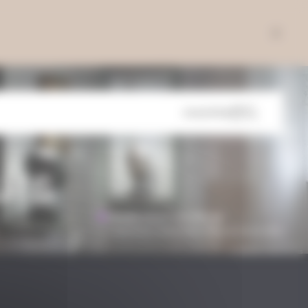
VOUS ÊTES
urs
Musée d’Art moderne
Collections nationales Pierre et Denise Lévy
© CAROLE BELL, VILLE DE TROYES