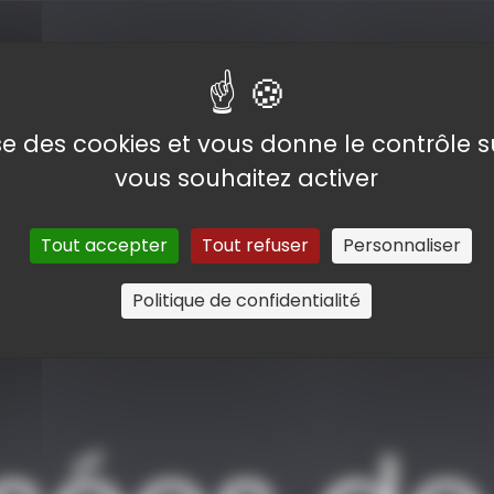
Ma simple amb
visiteur com
lise des cookies et vous donne le contrôle 
collection se 
vous souhaitez activer
Lévy, 1976
Lire la suite
Tout accepter
Tout refuser
Personnaliser
Politique de confidentialité