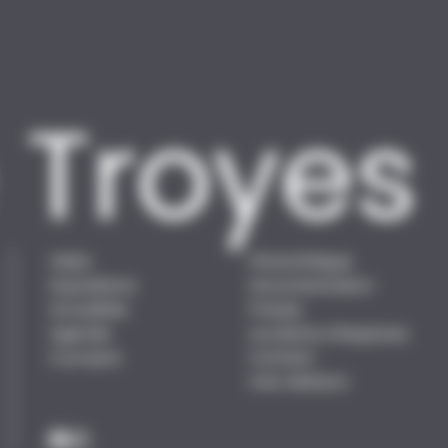
Visite
Photothèque
Expositions
Documentation
Actualités
Presse
Agenda
Locations d'espaces
A propos
Contact
Avis visiteurs