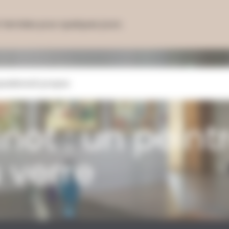
 fermées pour quelques jours.
positions
À propos
inot
:
un
peint
u
verre