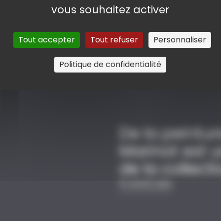
vous souhaitez activer
Tout accepter
Tout refuser
Personnaliser
© CAROLE BELL, VILLE DE TROYES
Politique de confidentialité
Brodeuse à la fenêtre
De la peintur
Marinot est u
de la collecti
En savoir plus