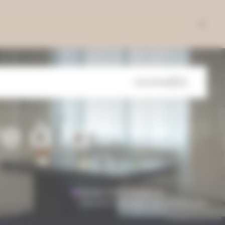
VOUS ÊTES
re
à
la
Musée d’Art moderne
Collections nationales Pierre et Denise Lévy
© CAROLE BELL, VILLE DE TROYES