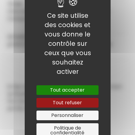
Lieu
Université de Reims Champagne-Ardenne -
Ce site utilise
Campus des Comtes de Champagne
des cookies et
vous donne le
Tarifs
contrôle sur
gratuit (dans la limite des places disponibles
ceux que vous
souhaitez
activer
En lien avec l'exposition du Grand Palais (10 mars
Tout accepter
au 19 juillet)
Par Cendrine Vivier, historienne d'art
Tout refuser
par les Amis du musée d’Art moderne
Personnaliser
Politique de
confidentialité