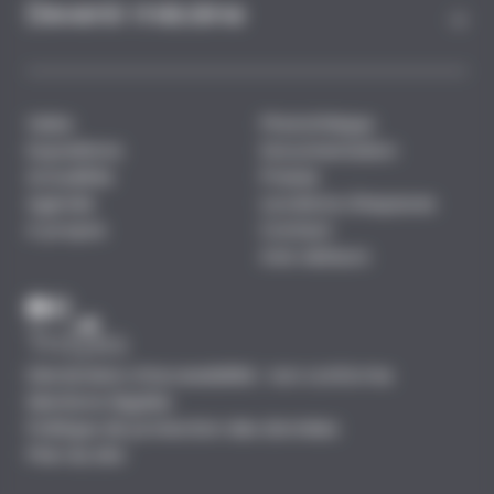
Devenir mécène
Visite
Photothèque
Expositions
Documentation
Actualités
Presse
Agenda
Locations d'espaces
A propos
Contact
Avis visiteurs
Déclaration d’accessibilité : non conforme
Mentions légales
Politique de protection des données
Plan du site