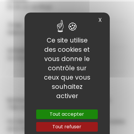
Du 30 oct. au 08 juil.
X
Masquer le
Lieu
Maison des maraichers -Parc des moulins
Ce site utilise
des cookies et
Tarifs
vous donne le
Sur inscription au Parc des moulins
contrôle sur
ceux que vous
souhaitez
activer
Nocturne jeux,
une adaptation des Loups de
Thiercelieux
Tout accepter
Par Martin Dehoux, médiateur culturel des musées
Tout refuser
de la Ville de Troyes