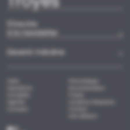
Troyes
S'inscrire
à la newsletter
Devenir mécène
Visite
Photothèque
Expositions
Documentation
Actualités
Presse
Agenda
Locations d'espaces
A propos
Contact
Avis visiteurs