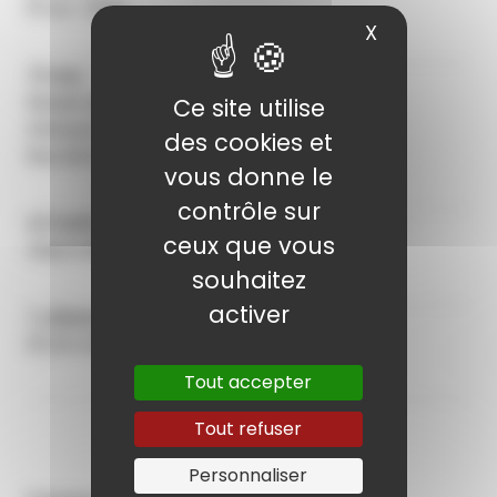
10 avr. 2025
X
Masquer le
Lieu
Musée des Beaux-Arts et d’Archéologie
Ce site utilise
Abbaye Saint-Loup
des cookies et
Rue de la Cité - 10000 Troyes
vous donne le
contrôle sur
Tarifs
ceux que vous
réservation auprès du service des sports
souhaitez
activer
Réservation
03 25 42 20 20
Tout accepter
Tout refuser
Personnaliser