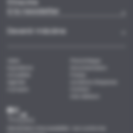
S'inscrire
à la newsletter
Devenir mécène
Visite
Photothèque
Expositions
Documentation
Actualités
Presse
Agenda
Locations d'espaces
A propos
Contact
Avis visiteurs
Déclaration d’accessibilité : non conforme