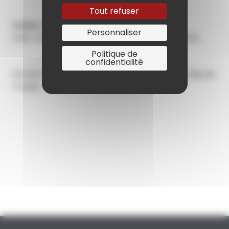
Tout refuser
Atelier créatif :
Empreinte et motifs
Personnaliser
Avec Jérémie Marié, artiste plasticien 7-12 ans
Politique de
confidentialité
Par les Amis du musée d'Art moderne de la Ville de
Troyes