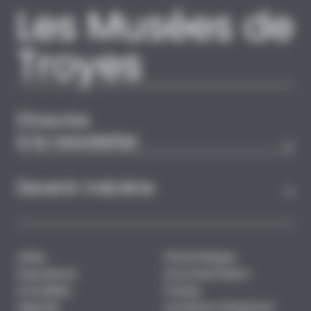
Les Musées de
Troyes
S'inscrire
à la newsletter
Devenir mécène
Visite
Photothèque
Expositions
Documentation
Actualités
Presse
Agenda
Locations d'espaces