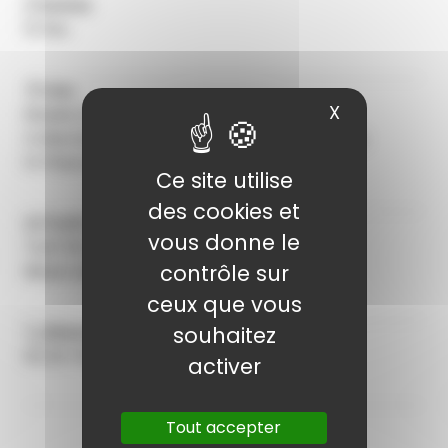
Dates
14 fév.
Lieu
X
Masquer le
Musée d’Art moderne
Collections nationales Pierre et Denise Lévy
14 Place Saint-Pierre - 10000 Troyes
Ce site utilise
des cookies et
Tarifs
vous donne le
Tarif 5€ / enfant
contrôle sur
Réservation obligatoire
ceux que vous
souhaitez
Réservation
03 25 76 26 81
activer
Tout accepter