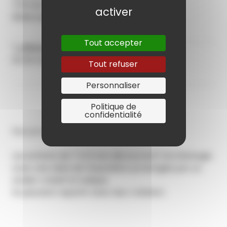
7/12 ans
activer
Réservation auprès du service des sports
Tout accepter
Réservation
03 25 42 20 20
Tout refuser
Personnaliser
Politique de
confidentialité
Par un médiateur culturel des musées
Les enfants de 7 à 12 ans découvrent l’archéologie
avec une visite de l’exposition prolongée par un
atelier créatif et ludique.
Ils peuvent repartir avec leur création.