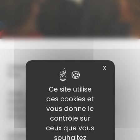
Dates
X
Masquer le
16 avr.
Ce site utilise
Lieu
des cookies et
Musée d’Art moderne
vous donne le
Collections nationales Pierre et Denise Lévy
14 Place Saint-Pierre - 10000 Troyes
contrôle sur
ceux que vous
Tarifs
souhaitez