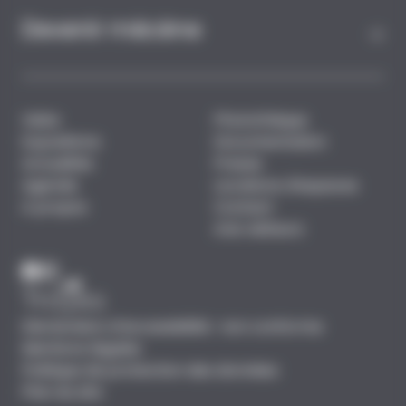
Devenir mécène
Visite
Photothèque
Expositions
Documentation
Actualités
Presse
Agenda
Locations d'espaces
A propos
Contact
Avis visiteurs
Déclaration d’accessibilité : non conforme
Mentions légales
Politique de protection des données
Plan du site