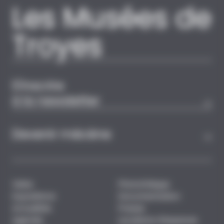
Les Musées de
Troyes
S'inscrire
à la newsletter
Devenir mécène
Visite
Photothèque
Expositions
Documentation
Actualités
Presse
Agenda
Locations d'espaces