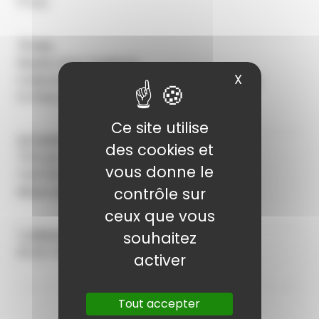
17 avr.
Lieu
Musée d’Art moderne
X
Masquer le
Collections nationales Pierre et Denise Lévy
14 Place Saint-Pierre - 10000 Troyes
Ce site utilise
Tarifs
des cookies et
7/12 ans
vous donne le
Tarif 5€ / enfant
contrôle sur
Réservation obligatoire
ceux que vous
Réservation
souhaitez
03 25 76 26 81
activer
Tout accepter