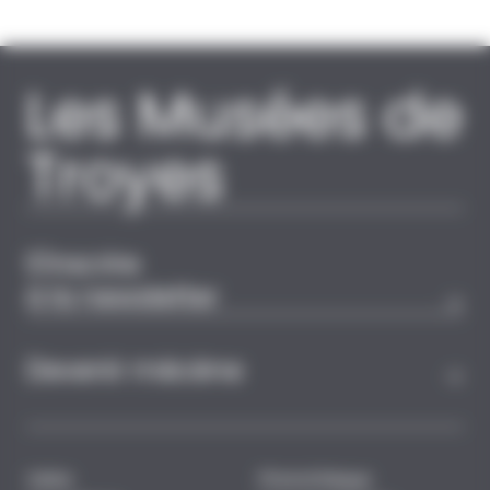
Les Musées de
Troyes
S'inscrire
à la newsletter
Devenir mécène
Visite
Photothèque