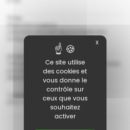
27 fév.
Lieu
Musée d’Art moderne
Collections nationales Pierre et Denise Lévy
14 Place Saint-Pierre - 10000 Troyes
X
Masquer le
Tarifs
Ce site utilise
Tarif adulte : 4€ en sus du billet d’entrée - Gratuit
des cookies et
pour les - 26 ans
Réservation obligatoire
vous donne le
contrôle sur
Réservation
ceux que vous
03 25 76 26 81
souhaitez
activer