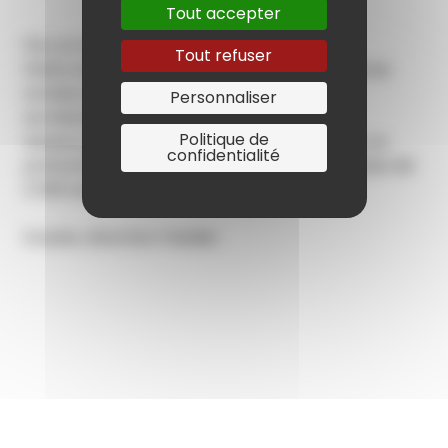
Tout accepter
Par un médiateur culturel des musées
Tout refuser
Petits et grands partent à la découverte d’une
tombe exceptionnelle et de trésors
Personnaliser
archéologiques.
Politique de
Autant d’indices pour comprendre qui était ce
confidentialité
prince et comment vivaient les élites il y a plus de
2 500 ans.
Ensuite, direction l’atelier